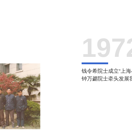
197
钱令希院士成立“上海
钟万勰院士牵头发展